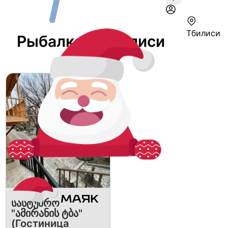
Тбилиси
Рыбалка В Тбилиси
სასტუმრო
"ამირანის ტბა"
(Гостиница