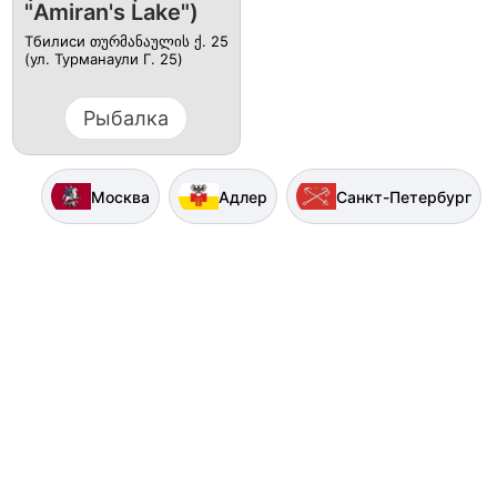
"Amiran's Lake")
Тбилиси თურმანაულის ქ. 25
(ул. Турманаули Г. 25)
Рыбалка
Москва
Адлер
Санкт-Петербург