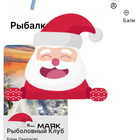
Бали
Рыбалка На Бали
Рыбалка.
Рыболовный Клуб
Бали Денпасар