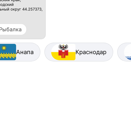
одский
ный округ 44.257373,
Рыбалка
Анапа
Краснодар