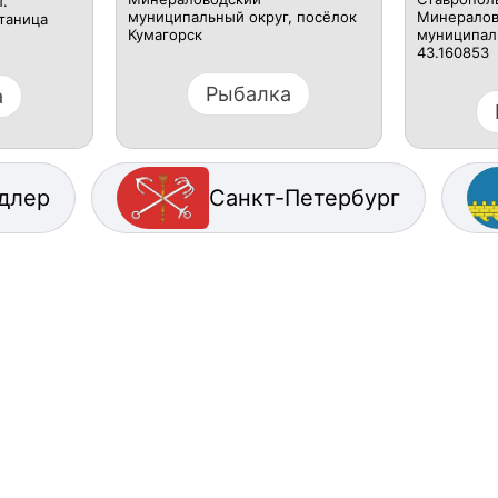
.
муниципальный округ, посёлок
Минералов
станица
Кумагорск
муниципаль
43.160853
Рыбалка
а
длер
Санкт-Петербург