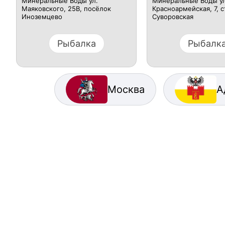
Минеральные Воды ул.
Минеральные Воды ул
Маяковского, 25В, посёлок
Красноармейская, 7, 
Иноземцево
Суворовская
Рыбалка
Рыбалк
Москва
А