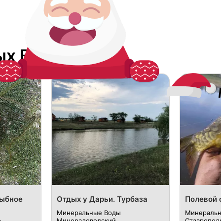
ых Водах
Рыбное
Отдых у Дарьи. Турбаза
Полевой 
Минеральные Воды
Минераль
Минераловодский
Ставрополь