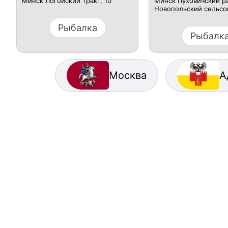
Минск Логойский тракт, 10
Минск Пуховичский р
Новопольский сельсо
Рыбалка
Рыбалк
Москва
А