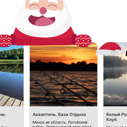
чи.
Акваптичь. База Отдыха
Белый Ро
Клуб
Минск ая область, Логойский
район, Острошицкий сельсовет