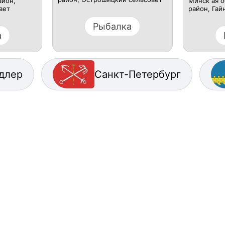
айон,
Минск ая о
вет
район, Гай
Рыбалка
а
длер
Санкт-Петербург