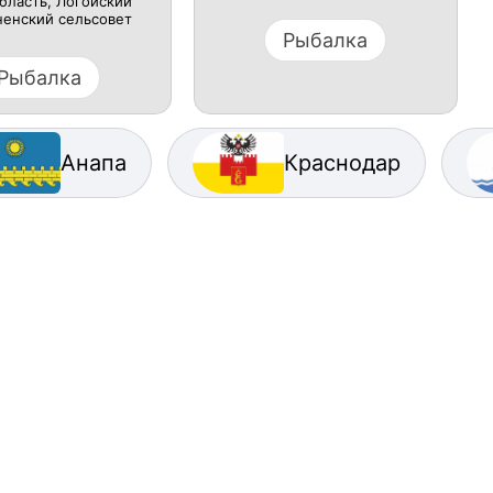
бласть, Логойский
ненский сельсовет
Рыбалка
Рыбалка
Анапа
Краснодар