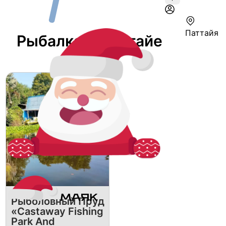
Паттайя
Рыбалка В Паттайе
Рыболовный Пруд
«Castaway Fishing
Park And