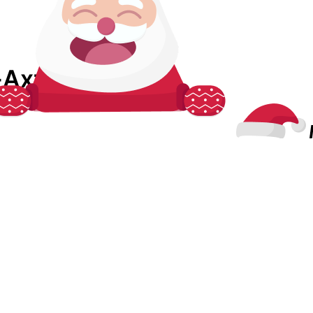
-Ахтарске