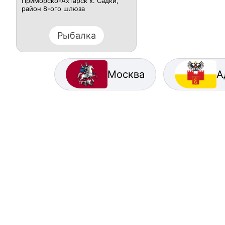
Приморско-Ахтарск х. Садки,
район 8-ого шлюза
Рыбалка
Москва
А