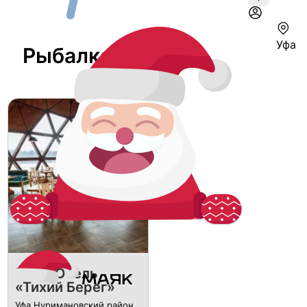
Уфа
Рыбалка В Уфе
Парк-Отель
«Тихий Берег»
Уфа Нуримановский район,