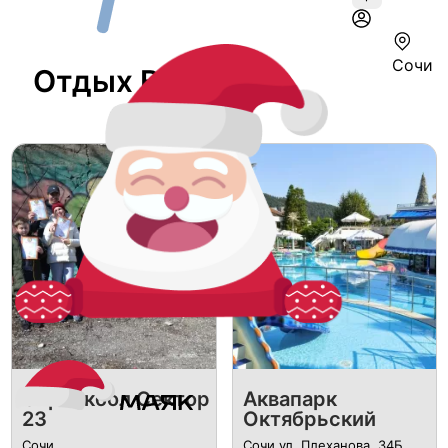
Сочи
Отдых В Сочи
Страйкбол Сектор
Аквапарк
23
Октябрьский
Сочи
Сочи ул. Плеханова, 34Б.