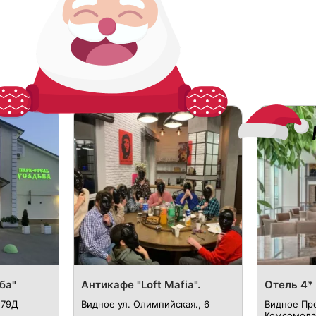
ба"
Антикафе "Loft Mafia".
Отель 4* 
 79Д
Видное ул. Олимпийская., 6
Видное Пр
Комсомола,