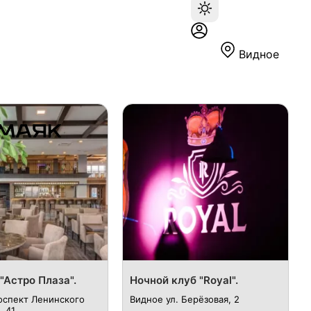
Видное
"Астро Плаза".
Ночной клуб "Royal".
оспект Ленинского
Видное ул. ​Берёзовая, 2
 41