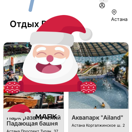
Астана
Отдых В Астане
Парк развлечений
Аквапарк "Ailand"
Падающая башня
Астана Коргалжинское ш. 2
Астана Проспект Туран, 37.