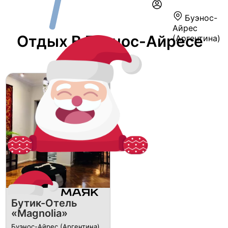
Буэнос-
Айрес
Отдых В Буэнос-Айресе
(Аргентина)
Бутик-Отель
«Magnolia»
Буэнос-Айрес (Аргентина)