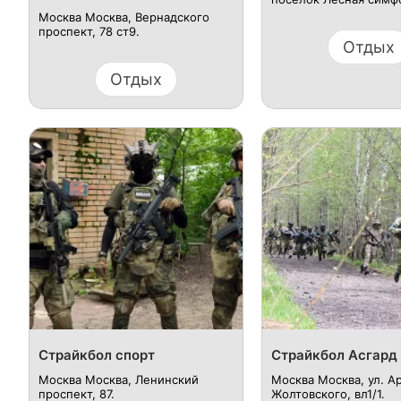
Москва Москва, ​Вернадского
проспект, 78 ст9.
Отдых
Отдых
Страйкбол спорт
Страйкбол Асгард
Москва Москва, ​Ленинский
Москва Москва, ул. А
проспект, 87.
Жолтовского, вл1/1.