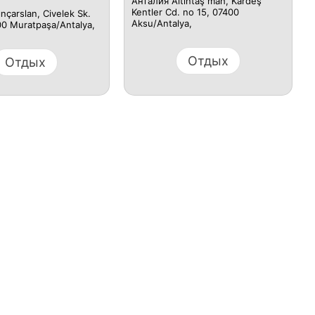
Анталия Altıntaş mah, Kardeş
Kentler Cd. no 15, 07400
ınçarslan, Civelek Sk.
Aksu/Antalya,
00 Muratpaşa/Antalya,
Отдых
Отдых