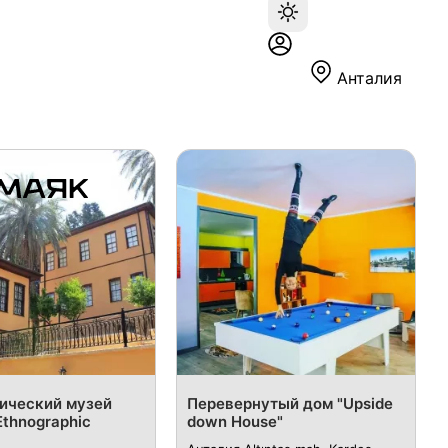
Анталия
ический музей
Перевернутый дом "Upside
Ethnographic
down House"