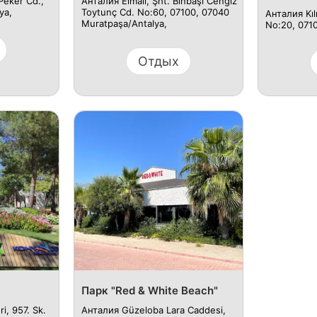
Peker Cd.,
Анталия Elmalı, Şht. Binbaşı Cengiz
ya,
Toytunç Cd. No:60, 07100, 07040
Анталия Kıl
Muratpaşa/Antalya,
No:20, 071
Отдых
Парк "Red & White Beach"
, 957. Sk.
Анталия Güzeloba Lara Caddesi,