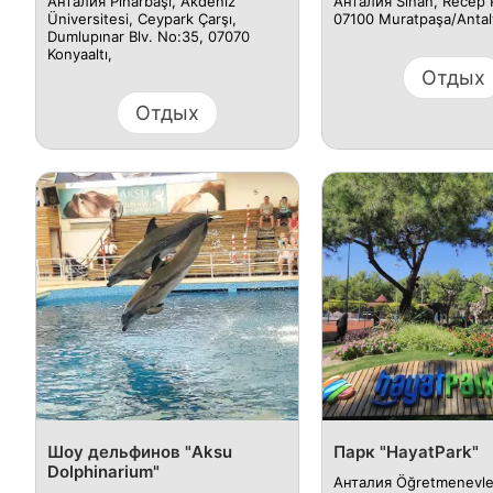
Анталия Pınarbaşı, Akdeniz
Анталия Sinan, Recep 
Üniversitesi, Ceypark Çarşı,
07100 Muratpaşa/Antal
Dumlupınar Blv. No:35, 07070
Konyaaltı,
Отдых
Отдых
Шоу дельфинов "Aksu
Парк "HayatPark"
Dolphinarium"
Анталия Öğretmenevleri