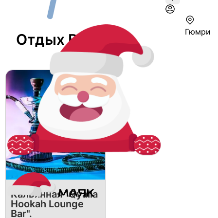
Гюмри
Отдых В Гюмри
Кальянная "Qyalla
Hookah Lounge
Bar".