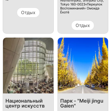
Nishishinjuku, Shinjuku City,
Tokyo 160-0023«Переулок
Воспоминаний» Омоидэ
Отдых
Ёкотё
Отдых
Национальный
Парк - "Meiji jingu
центр искусств
Gaien"