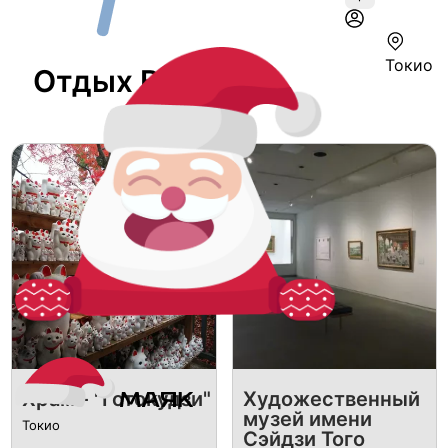
Токио
Отдых В Токио
Храм - "Готокудзи"
Художественный
музей имени
Токио
Сэйдзи Того