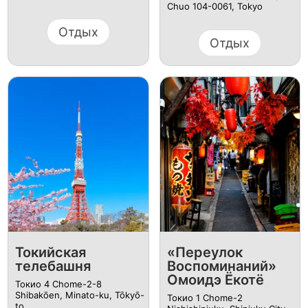
Chuo 104-0061, Tokyo
Отдых
Отдых
Токийская
«Переулок
телебашня
Воспоминаний»
Омоидэ Ёкотё
Токио 4 Chome-2-8
Shibakōen, Minato-ku, Tōkyō-
Токио 1 Chome-2
to