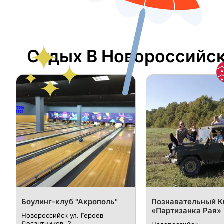
Отдых В Новороссийс
Боулинг-клуб "Акрополь"
Познавательный К
«Партизанка Рая»
Новороссийск ул. Героев
Десантников, 2