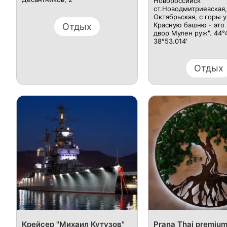
Новороссийск
ст.Новодмитриевская,
Октябрьская, с горы 
Красную башню - это
Отдых
двор Мулен руж". 44°4
38°53.014'
Отдых
Крейсер "Михаил Кутузов"
Prana Thai premium