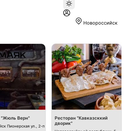
Новороссийск
 "Жюль Верн"
Ресторан "Кавказсккий
дворик"
ск Пионерская ул., 2-п