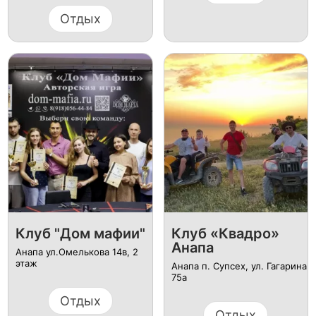
Отдых
Клуб "Дом мафии"
Клуб «Квадро»
Анапа
Анапа ул.​Омелькова 14в​, 2
этаж​
Анапа п. Супсех, ул. Гагарина
75а
Отдых
Отдых