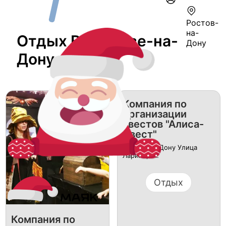
Ростов-
на-
Отдых В Ростове-на-
Дону
Дону
Компания по
организации
квестов "Алиса-
Квест"
Ростов-на-Дону Улица
Ларина, 21.
Отдых
Компания по