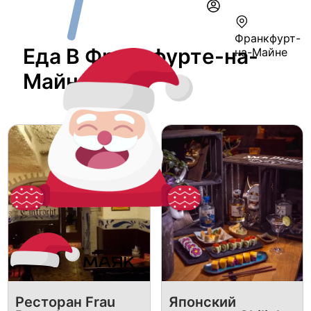
Франкфурт-
Еда В Франкфуртe-на-
на-Майне
Майне
Ресторан Frau
Японский