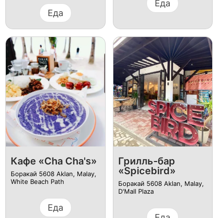
Еда
Еда
Кафе «Cha Cha's»
Грилль-бар
«Spicebird»
Боракай 5608 Aklan, Malay,
White Beach Path
Боракай 5608 Aklan, Malay,
D'Mall Plaza
Еда
Еда