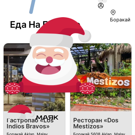
Боракай
Еда На Боракае
Гастропаб «Los
Ресторан «Dos
Indios Bravos»
Mestizos»
Боракай Aklan, Malay,
Боракай 5608 Aklan, Malay,