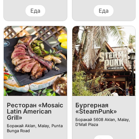
Еда
Еда
Ресторан «Mosaic
Бургерная
Latin American
«SteamPunk»
Grill»
Боракай 5608 Aklan, Malay,
D'Mall Plaza
Боракай Aklan, Malay, Punta
Bunga Road