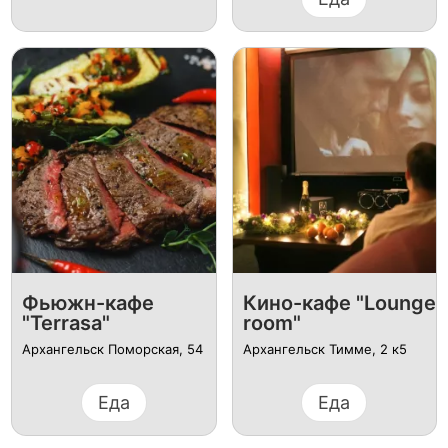
Фьюжн-кафе
Кино-кафе "Lounge
"Terrasa"
room"
Архангельск ​Поморская, 54
Архангельск ​Тимме, 2 к5
Еда
Еда