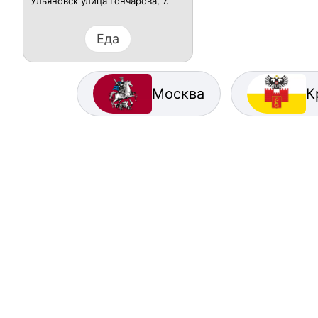
Ульяновск улица Гончарова, 7.
Еда
Москва
К