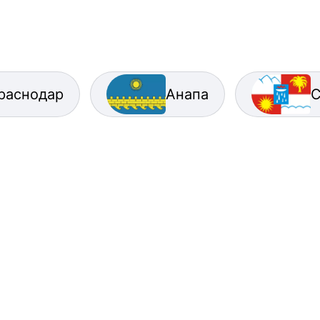
раснодар
Анапа
С