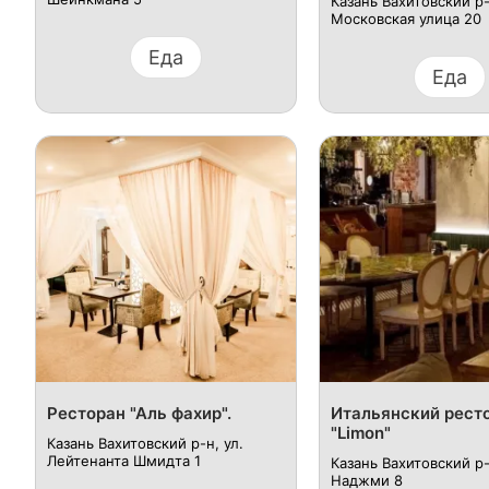
Казань Вахитовский р-н
Московская улица 20
Еда
Еда
Ресторан "Аль фахир".
Итальянский рест
"Limon"
Казань Вахитовский р-н, ул.
Лейтенанта Шмидта 1​
Казань Вахитовский р-н
Наджми 8​