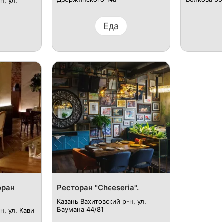
, ул. ​
Еда
оран
Ресторан "Cheeseria".
Казань Вахитовский р-н, ул.
Баумана 44/8​1
, ул. ​Кави