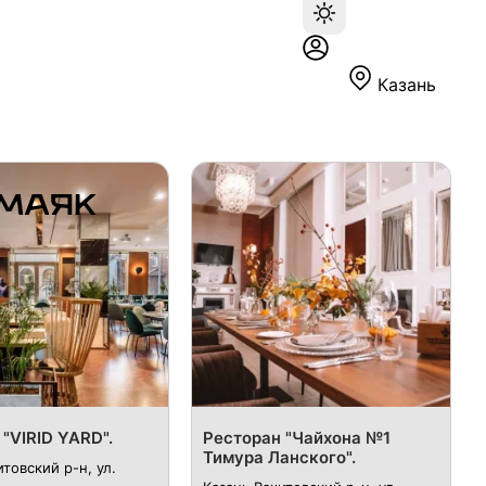
Казань
"VIRID YARD".
Ресторан "Чайхона №1
Тимура Ланского".
итовский р-н, ул.