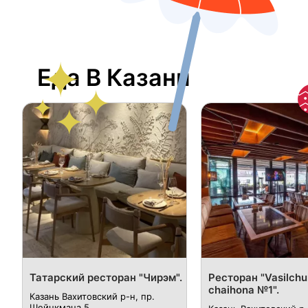
Еда В Казани
​Татарский ресторан "Чирэм".
Ресторан "Vasilchu
chaihona №1".
Казань Вахитовский р-н, пр. ​
Шейнкмана 5