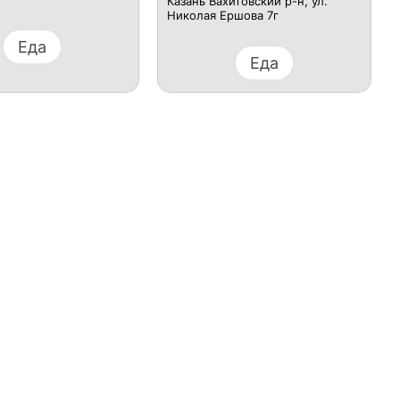
Казань ​Вахитовский р-н, ул.
Николая Ершова 7г​
Еда
Еда