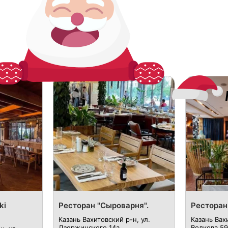
ki
Ресторан "Сыроварня".
Ресторан 
Казань Вахитовский р-н, ул.
Казань ​Вах
Дзержинского 14а​
Волкова 59