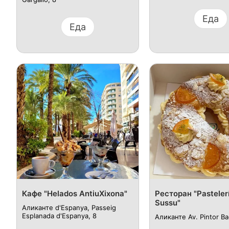
Еда
Еда
Кафе "Helados AntiuXixona"
Ресторан "Pastelerí
Sussu"
Аликанте d'Espanya, Passeig
Esplanada d'Espanya, 8
Аликанте Av. Pintor Ba