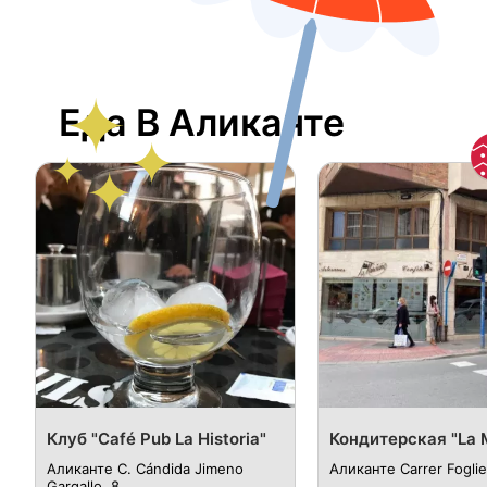
Еда В Аликанте
Клуб "Café Pub La Historia"
Кондитерская "La 
Аликанте C. Cándida Jimeno
Аликанте Carrer Fogliet
Gargallo, 8