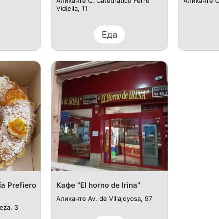
Аликанте C. Catedratico Ferre
Аликанте C
Vidiella, 11
Еда
a Prefiero
Кафе "El horno de Irina"
Аликанте Av. de Villajoyosa, 97
eza, 3