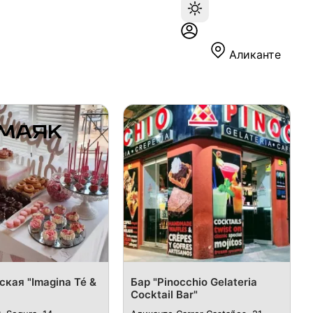
Аликанте
кая "Imagina Té &
Бар "Pinocchio Gelateria
Cocktail Bar"