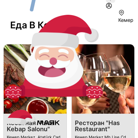
Кемер
Еда В Кемере
Кебабная "Pasa
Ресторан "Has
Kebap Salonu"
Restaurant"
Кемер Merkez, Atatürk Cad.
Кемер Merkez Mh Lise Cd.