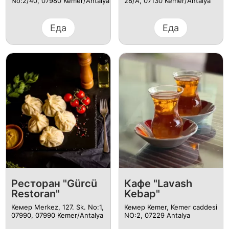
No:2/40, 07980 Kemer/Antalya
28/A, 07130 Kemer/Antalya
Еда
Еда
Ресторан "Gürcü
Кафе "Lavash
Restoran"
Kebap"
Кемер Merkez, 127. Sk. No:1,
Кемер Kemer, Kemer caddesi
07990, 07990 Kemer/Antalya
NO:2, 07229 Antalya