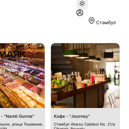
Стамбул
- "Namli Gurme"
Кафе - "Journey"
ишли, улица Тешвикие,
Стамбул Akarsu Caddesi No. 21/a
 AVM
Cihangir, Beyoglu