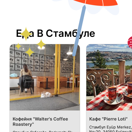
Еда В Стамбуле
Кофейня "Walter's Coffee
Кафе "Pierre Loti"
Roastery"
Стамбул Eyüp Merkez, 
No:20, 34050 Eyüpsulta