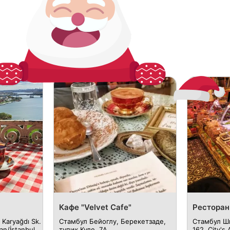
Кафе "Velvet Cafe"
Ресторан 
Karyağdı Sk.
Стамбул Бейоглу, Берекетзаде,
Стамбул Ш
n/İstanbul,
тупик Куле, 7A
162, City's