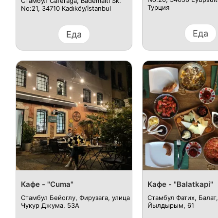
Стамбул Caferağa, Bademaltı Sk.
Турция
No:21, 34710 Kadıköy/İstanbul
Еда
Еда
Кафе - "Cuma"
Кафе - "Balatkapi"
Стамбул Бейоглу, Фирузага, улица
Стамбул Фатих, Балат,
Чукур Джума, 53A
Йылдырым, 61