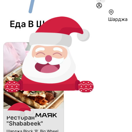
Шарджа
Еда В Шардже
Ресторан
"Shababeek"
Шарджа Block ‘B’, Big Wheel