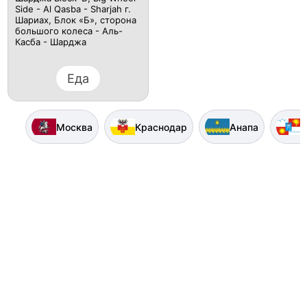
Side - Al Qasba - Sharjah г.
Шариах, Блок «Б», сторона
большого колеса - Аль-
Касба - Шарджа
Еда
Москва
Краснодар
Анапа
С