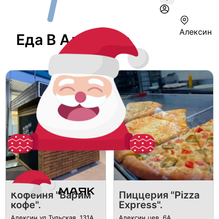
Алексин
Еда В Алексине
Кофейня "Варим
Пиццерия "Pizza
кофе".
Express".
Алексин ул.Тульская, 131А
Алексин цев, 6А