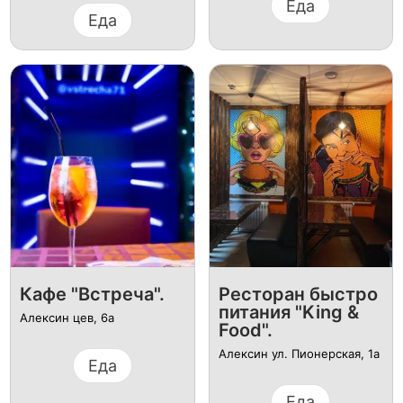
Еда
Еда
Кафе "Встреча".
Ресторан быстро
питания "King &
Алексин цев, 6а
Food".
Алексин ул. Пионерская, 1а​
Еда
Еда