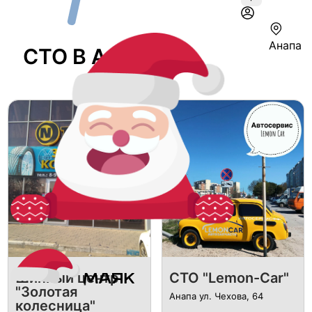
Анапа
СТО В Анапе
Шинный центр
СТО "Lemon-Car"
"Золотая
Анапа ул. Чехова, 64
колесница"