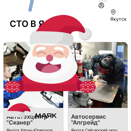
Якутск
СТО В Якутске
Автотехцентр
Автосервис
"Сканер"
"Апгрейд"
Якутск Хатын-Юряхское
Якутск Сайсарский окру