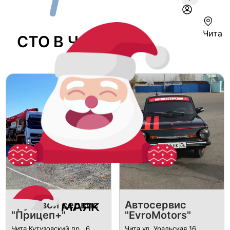
Чита
СТО В Чите
Грузовой сервис
Автосервис
"Прицеп+"
"EvroMotors"
Чита Кутузовский пр., 6
Чита ул. Уральская 16