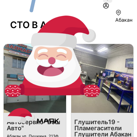
Абакан
СТО В Абакане
Автосервис "Бош
Глушитель19 -
Авто"
Пламегасители
Глушители Абакан
Абакан ул. Пушкина, 213Ф