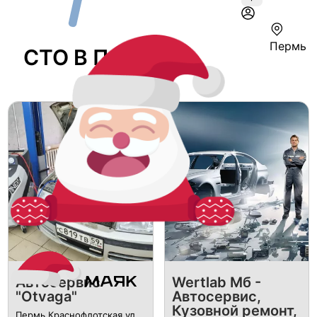
Пермь
СТО В Перми
Автосервис
Wertlab Мб -
"Otvaga"
Автосервис,
Кузовной ремонт,
Пермь Краснофлотская ул.,