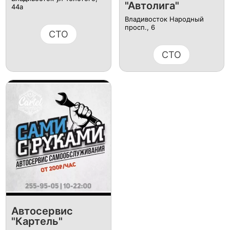
"Автолига"
44а
Владивосток Народный
просп., 6
СТО
СТО
Автосервис
"Картель"