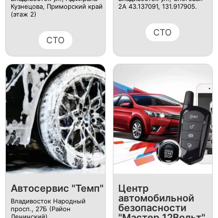
Кузнецова, Приморский край
2А 43.137091, 131.917905.
(этаж 2)
СТО
СТО
Автосервис "Темп"
Центр
автомобильной
Владивосток Народный
безопасности
просп., 27Б (Район
"Мастер 12Вольт"
Ленинский)