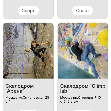
Спорт
Спорт
​Скалодром
​Скалодром "Climb
"Арена"
lab"
Москва ул.Смирновская 25
Москва пр.Огородный 10
ст1
ст6, ​2 этаж