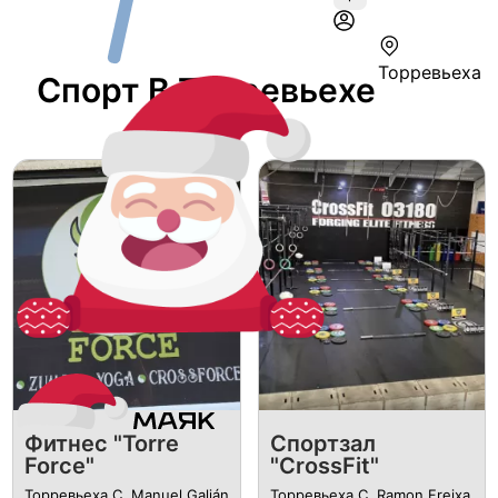
Торревьеха
Спорт В Торревьехе
Фитнес "Torre
Спортзал
Force"
"CrossFit"
Торревьеха C. Manuel Galián,
Торревьеха C. Ramon Freixa,