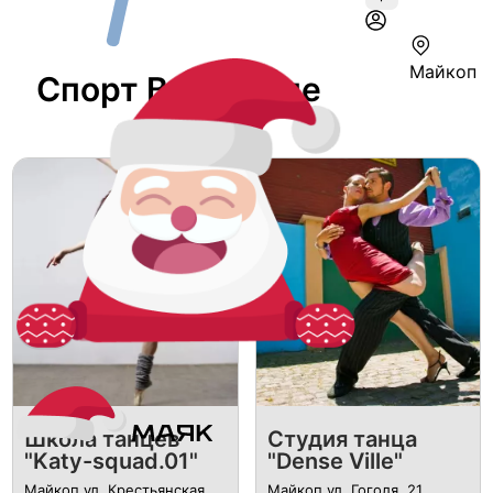
Майкоп
Спорт В Майкопе
Школа танцев
Студия танца
"Katy-squad.01"
"Dense Ville"
Майкоп ул. ​Крестьянская,
Майкоп ​ул. Гоголя, 21