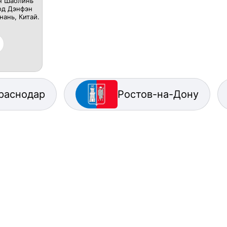
н Шаолинь
од Дэнфэн
нань, Китай.
раснодар
Ростов-на-Дону