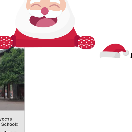
усств
s School»