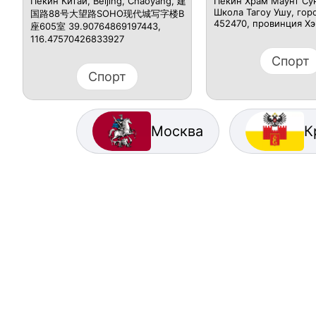
Пекин Китай, Beijing, Chaoyang, 建
Пекин Храм Маунт Су
Школа Тагоу Ушу, гор
国路88号大望路SOHO现代城写字楼B
452470, провинция Хэ
座605室 39.90764869197443,
116.47570426833927
Спорт
Спорт
Москва
К