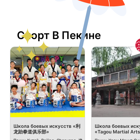
Спорт В Пекине
Школа боевых искусств «利
Школа боевых иск
龙跆拳道俱乐部»
«Tagou Martial Art