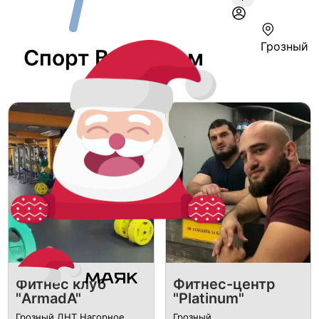
Грозный
Спорт В Грозном
Фитнес клуб
Фитнес-центр
"ArmadA"
"Platinum"
Грозный ДНТ Нагорное
Грозный