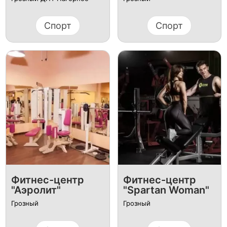
Спорт
Спорт
Фитнес-центр
Фитнес-центр
"Аэролит"
"Spartan Woman"
Грозный
Грозный