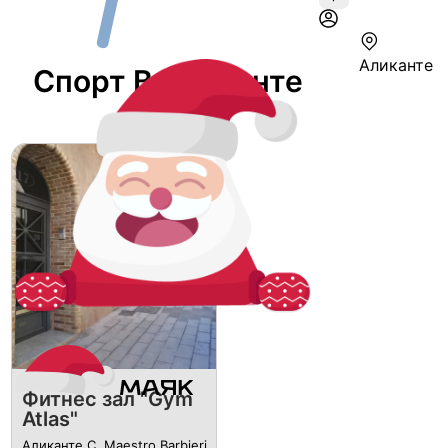
Аликанте
Спорт В Аликанте
Фитнес зал "Gym
Atlas"
Аликанте C. Maestro Barbieri,