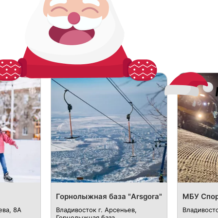
Горнолыжная база "Arsgora"
МБУ Спор
ева, 8А
Владивосток г. Арсеньев,
Владивосто
Горнолыжная база