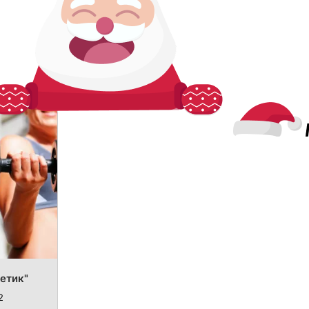
етик"
2