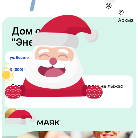
Архыз
Дом отдыха
"Энергетик"
ул. Береговая, 2
8 (800) 555-51-35
Спорт: Настольный теннис Катание на лыжах
Настольный теннис Бассейн