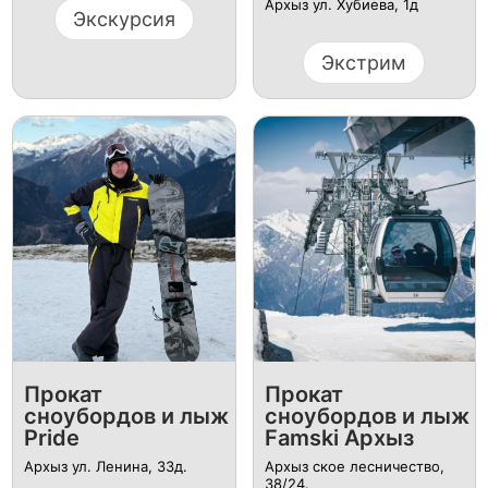
Архыз ул. Хубиева, 1д
Экскурсия
Экстрим
Прокат
Прокат
сноубордов и лыж
сноубордов и лыж
Pride
Famski Архыз
Архыз ул. Ленина, 33д.
Архыз ское лесничество,
38/24.