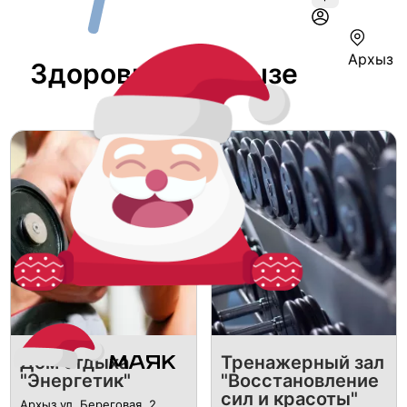
Архыз
Здоровье В Архызе
Дом отдыха
Тренажерный зал
"Энергетик"
"Восстановление
сил и красоты"
Архыз ул. Береговая, 2