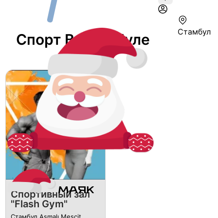
Стамбул
Спорт В Стамбуле
Спортивный зал
"Flash Gym"
Стамбул Asmalı Mescit