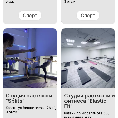
этаж​
3 этаж​
Спорт
Спорт
Студия растяжки
​Студия растяжки и
"Splits"
фитнеса "Elastic
Fit"
Казань ул.Вишневского 26 к1,
3 этаж​
Казань пр.Ибрагимова 58,
цокольный этаж​