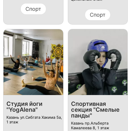
Спорт
Спорт
​Студия йоги
​Спортивная
"YogAlena"
секция "Смелые
панды"
Казань ул.Сибгата Хакима 5а,
​1 этаж​
Казань пр.Альберта
Камалеева 8, ​1 этаж​