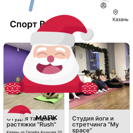
Казань
Спорт В Казани
Студия танцев и
​Студия йоги и
растяжки "Rush"
стретчинга "My
space"
Казань ул.​Гарифа Ахунова 20​,