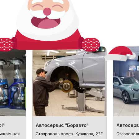
l"
Автосервис "Боравто"
Автосерв
мышленная
Ставрополь просп. Кулакова, 22Г
Ставрополь