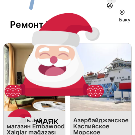
Баку
Ремонт В Баку
Мебельный
Азербайджанское
магазин Embawood
Каспийское
Xalqlar mağazası
Морское