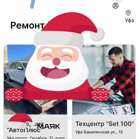
Уфа
Ремонт В Уфе
Автосервис
Техцентр "Set 100"
"АвтоПлюс"
Уфа Бакалинская ул., 15
Уфа просп. Октября, 71, корп.