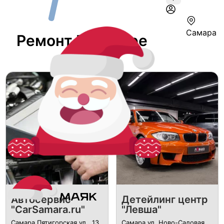
Самара
Ремонт В Самаре
Автосервис
Детейлинг центр
"CarSamara.ru"
"Левша"
Самара Пятигорская ул., 13,
Самара ул. Ново-Садовая,